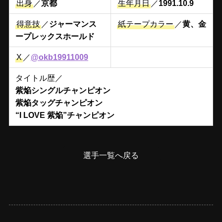
出身
／
京都
生年月日
／
1991.10.9
得意技
／
ジャーマンス
紙テープカラー
／
黄、金
ープレックスホールド
X
／
@okb19911009
タイトル歴／
紫焔シングルチャンピオン
紫焔タッグチャンピオン
“I LOVE 紫焔”チャンピオン
選手一覧へ戻る