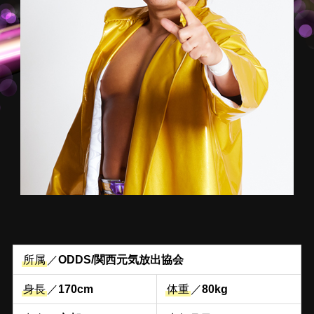
所属
／
ODDS/関西元気放出協会
身長
／
170cm
体重
／
80kg