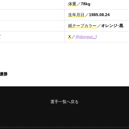
体重
／
78kg
生年月日
／
1985.08.24
紙テープカラー
／
オレンジ･黒
グ
X
／
@donguri_f
9優勝
選手一覧へ戻る