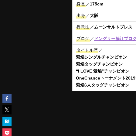
身長
／
175cm
出身
／
大阪
得意技
／
ムーンサルトプレス
ブログ
／
ドングリー藤江ブロ
タイトル歴
／
紫焔シングルチャンピオン
紫焔タッグチャンピオン
“I LOVE 紫焔”チャンピオン
OneChanceトーナメント201
紫焔6人タッグチャンピオン